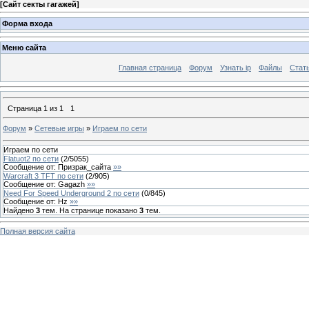
[
Сайт секты гагажей
]
Форма входа
Меню сайта
Главная страница
Форум
Узнать ip
Файлы
Стат
Страница
1
из
1
1
Форум
»
Сетевые игры
»
Играем по сети
Играем по сети
Flatuot2 по сети
(
2
/
5055
)
Сообщение от:
Призрак_сайта
»»
Warcraft 3 TFT по сети
(
2
/
905
)
Сообщение от:
Gagazh
»»
Need For Speed Underground 2 по сети
(
0
/
845
)
Сообщение от:
Hz
»»
Найдено
3
тем. На странице показано
3
тем.
Полная версия сайта