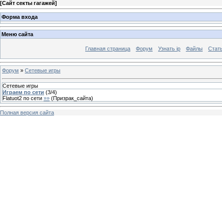
[
Сайт секты гагажей
]
Форма входа
Меню сайта
Главная страница
Форум
Узнать ip
Файлы
Стат
Форум
»
Сетевые игры
Сетевые игры
Играем по сети
(
3
/
4
)
Flatuot2 по сети
»»
(
Призрак_сайта
)
Полная версия сайта