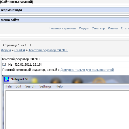
[
Сайт секты гагажей
]
Форма входа
Меню сайта
Главная страница
Форум
Узнать ip
Файлы
Стат
Страница
1
из
1
1
Форум
»
С++/С#
»
Текстовй редактор C#.NET
Текстовй редактор C#.NET
[
1
]
_Hz_
[10.01.2011, 19:18]
Простой текстовый редактор, взятый с
Доступно только для пользователей